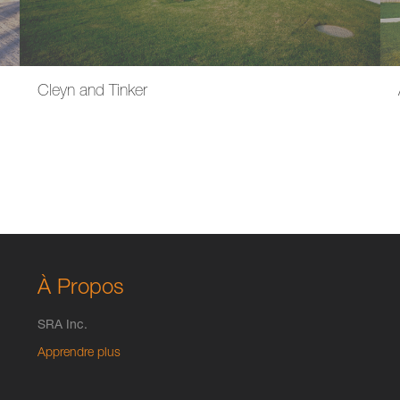
Cleyn and Tinker
À Propos
SRA Inc.
Apprendre plus