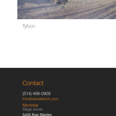
Tyfoon
Contact
(514) 499-0909
info@stendelreich.com
Montréal
Siège social
3435 Rue Stanley